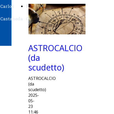
Carlos
I
Su
Castaneda
Ching
Belysario
ASTROCALCIO
(da
scudetto)
ASTROCALCIO
(da
scudetto)
2025-
05-
23
11:46