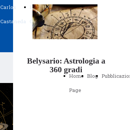
Carlos
I
Su
Castaneda
Ching
Belysario
Belysario: Astrologia a
360 gradi
Home
Blog
Pubblicazio
Page