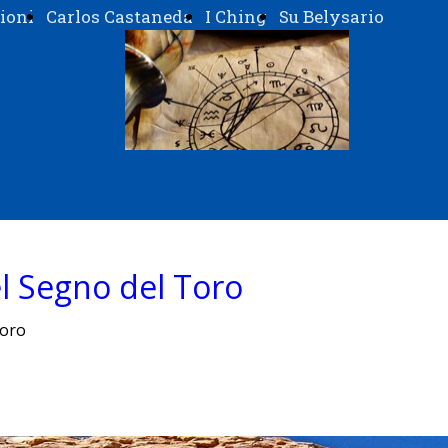
ioni
Carlos Castaneda
I Ching
Su Belysario
el Segno del Toro
Toro