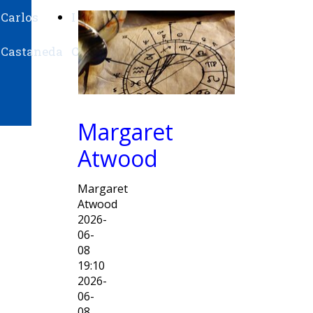
Carlos
I
Su
Castaneda
Ching
Belysario
Margaret
Atwood
Margaret
Atwood
2026-
06-
08
19:10
2026-
06-
08